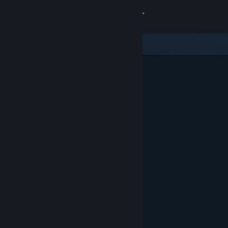
Đăng nhập
Cửa hàng
Cộng đồng
Thông tin
Hỗ trợ
Thay đổi ngôn ngữ
Cài ứng dụng Steam di động
Xem web cho desktop