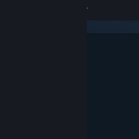
Iniciar sesión
Tienda
Comunidad
Acerca de
Soporte
Cambiar idioma
Obtener la aplicación de Steam Mobile
Ver versión clásica