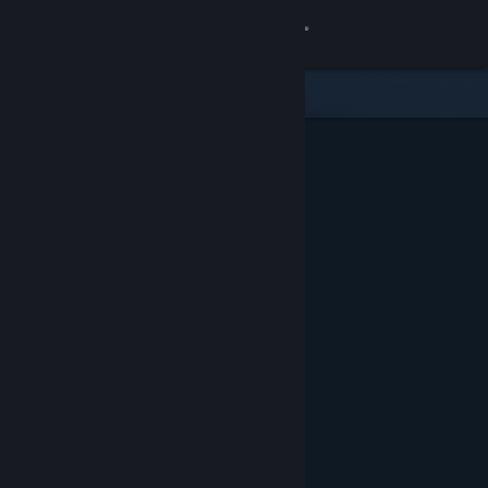
Iniciar sesión
Tienda
Comunidad
Acerca de
Soporte
Cambiar idioma
Descargar Steam Mobile
Ver versión clásica