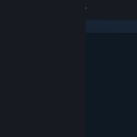
Log på
Butik
Fællesskab
Om
Support
Skift sprog
Hent Steam-mobilappen
Vis desktop-webside