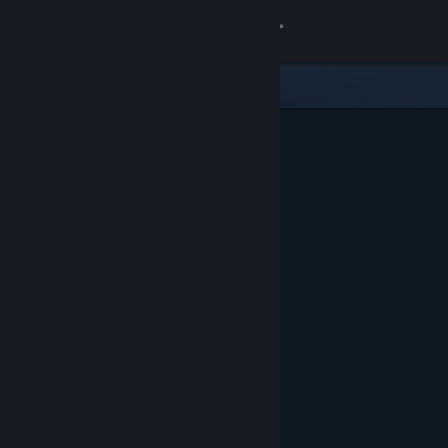
Đăng nhập
Cửa hàng
Cộng đồng
Thông tin
Hỗ trợ
Thay đổi ngôn ngữ
Cài ứng dụng Steam di động
Xem web cho desktop