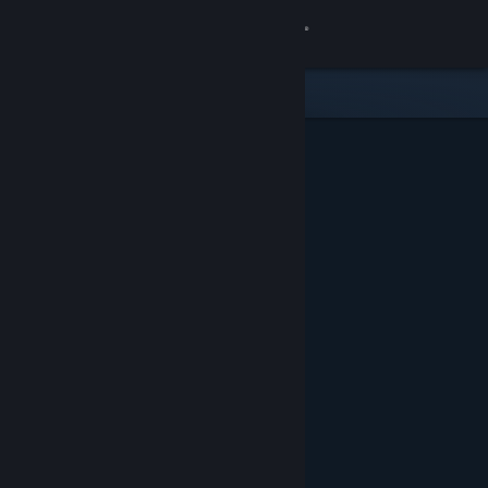
Zaloguj się
Sklep
Społeczność
Informacje
Wsparcie
Zmień język
Pobierz aplikację mobilną Steam
Wersja przeglądarkowa