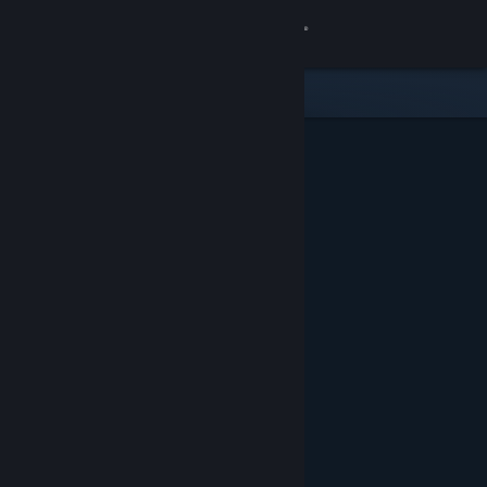
Iniciar sessão
Loja
Comunidade
Sobre
Suporte
Alterar idioma
Baixe o aplicativo móvel do Steam
Ver versão para computadores