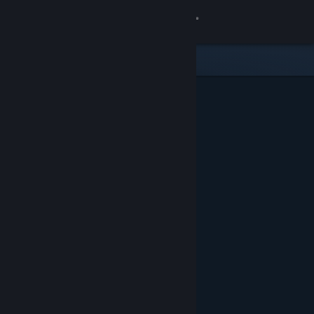
Sign in
Gedung
Komuniti
Tentang
Sokongan
Ubah bahasa
Dapatkan Steam Mobile App
Lihat laman web desktop