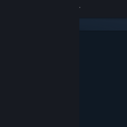
登入
商店
社群
關於
客服
變更語言
取得 Steam 行動應用程式
檢視電腦版網頁