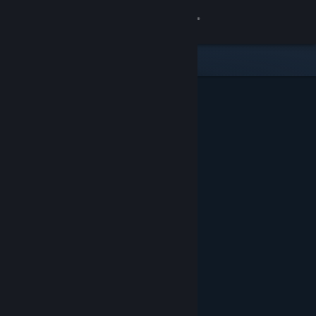
Zaloguj się
Sklep
Społeczność
Informacje
Wsparcie
Zmień język
Pobierz aplikację mobilną Steam
Wersja przeglądarkowa