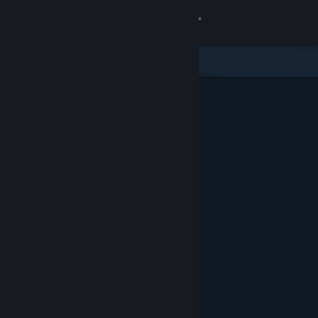
Zaloguj się
Sklep
Społeczność
Informacje
Wsparcie
Zmień język
Pobierz aplikację mobilną Steam
Wersja przeglądarkowa