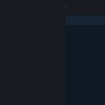
Iniciar sesión
Tienda
Comunidad
Acerca de
Soporte
Cambiar idioma
Obtener la aplicación de Steam Mobile
Ver versión clásica