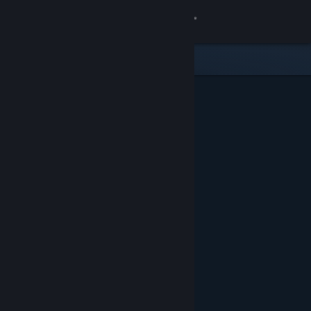
Logga in
Butik
Gemenskap
Om
Support
Byt språk
Skaffa Steams mobilapp
Se skrivbordswebbplats