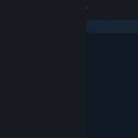
Giriş yap
Mağaza
Topluluk
Hakkında
Destek
Dili değiştir
Steam mobil uygulamasını yükle
Masaüstü internet sitesini görüntüle