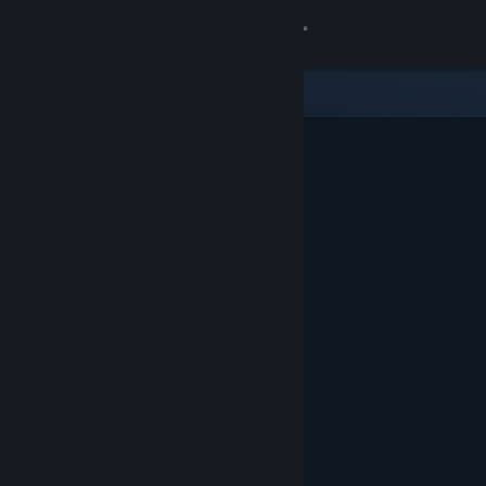
เข้าสู่ระบบ
ร้านค้า
ชุมชน
เกี่ยวกับ
ฝ่ายสนับสนุน
เปลี่ยนภาษา
รับแอป Steam แบบพกพา
ชมเว็บไซต์สำหรับเดสก์ท็อป