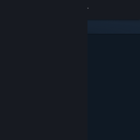
登录
商店
社区
关于
客服
更改语言
获取 Steam 手机应用
查看桌面版网站