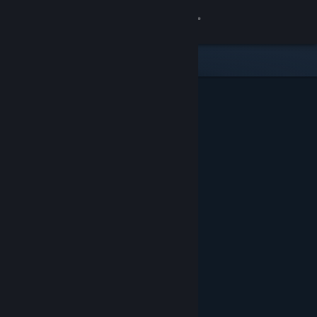
로그인
상점
커뮤니티
정보
지원
언어 변경
Steam 모바일 앱 다운로드
PC 웹사이트 보기