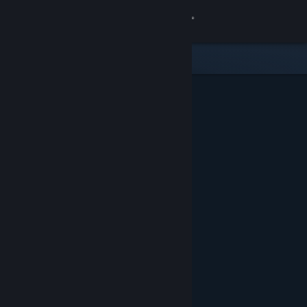
Iniciar sesión
Tienda
Comunidad
Acerca de
Soporte
Cambiar idioma
Obtener la aplicación de Steam Mobile
Ver versión clásica