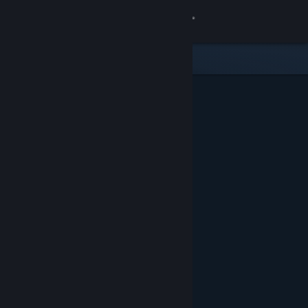
Iniciar sesión
Tienda
Comunidad
Acerca de
Soporte
Cambiar idioma
Obtener la aplicación de Steam Mobile
Ver versión clásica