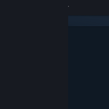
Iniciar sesión
Tienda
Comunidad
Acerca de
Soporte
Cambiar idioma
Descargar Steam Mobile
Ver versión clásica