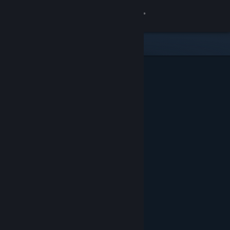
登入
商店
社群
關於
客服
變更語言
取得 Steam 行動應用程式
檢視電腦版網頁