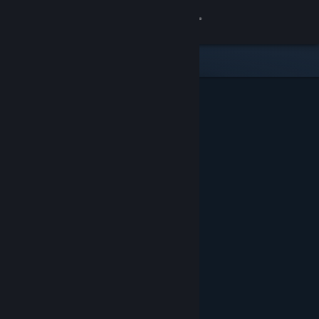
Přihlásit se
Obchod
Komunita
Informace
Podpora
Změnit jazyk
Mobilní aplikace služby Steam
Desktopová verze stránky