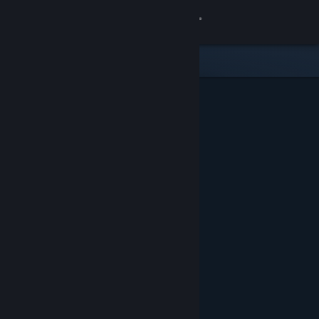
Giriş yap
Mağaza
Topluluk
Hakkında
Destek
Dili değiştir
Steam mobil uygulamasını yükle
Masaüstü internet sitesini görüntüle