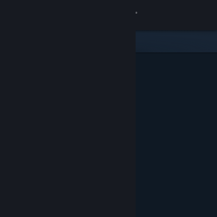
登录
商店
社区
关于
客服
更改语言
获取 Steam 手机应用
查看桌面版网站