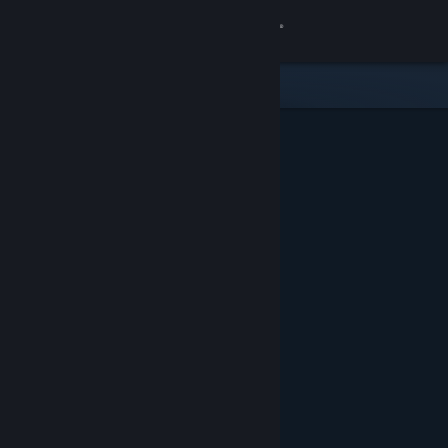
Iniciar sesión
Tienda
Comunidad
Acerca de
Soporte
Cambiar idioma
Obtener la aplicación de Steam Mobile
Ver versión clásica