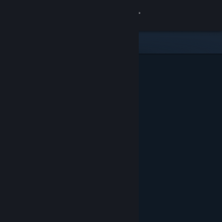
Anmelden
Shop
Community
Info
Support
Sprache ändern
Steam-Mobile-App herunterladen
Desktopversion anzeigen