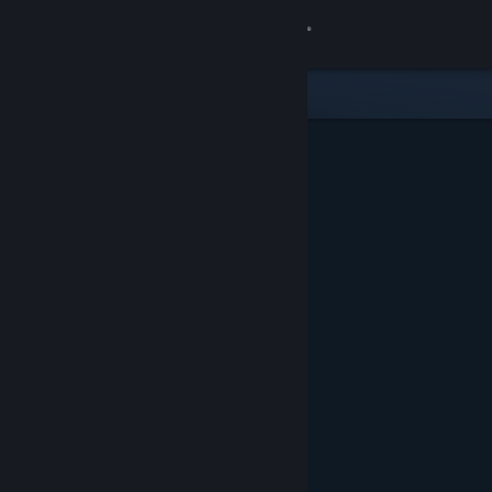
Kirjaudu sisään
Kauppa
Yhteisö
Tietoa
Tuki
Vaihda kieli
Hanki Steam-mobiilisovellus
Näytä työpöytäsivusto