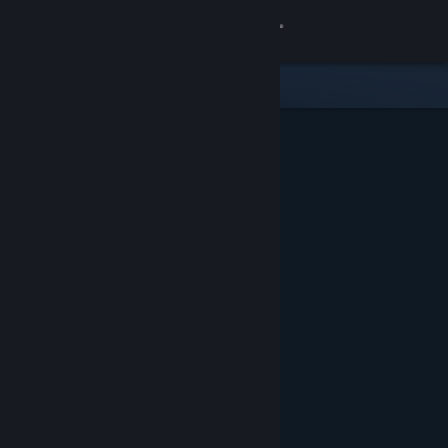
Inloggen
Winkel
Community
Over
Ondersteuning
Taal wijzigen
Download de mobiele Steam-app
Desktopwebsite weergeven