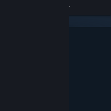
Увійти
Крамниця
Спільнота
Інформація
Підтримка
Змінити мову
Завантажити мобільний застосунок Steam
Переглянути повну версію