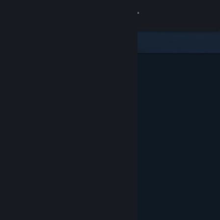
Logga in
Butik
Gemenskap
Om
Support
Byt språk
Skaffa Steams mobilapp
Se skrivbordswebbplats