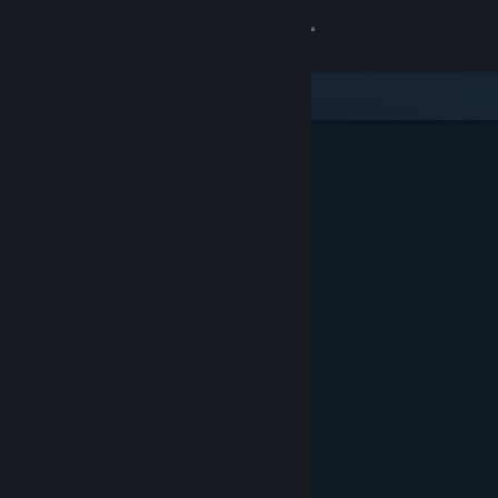
Přihlásit se
Obchod
Komunita
Informace
Podpora
Změnit jazyk
Mobilní aplikace služby Steam
Desktopová verze stránky