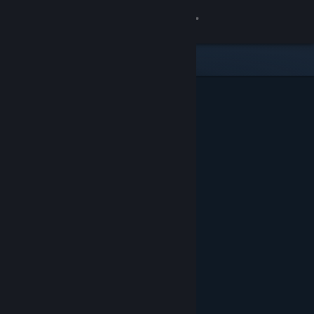
เข้าสู่ระบบ
ร้านค้า
ชุมชน
เกี่ยวกับ
ฝ่ายสนับสนุน
เปลี่ยนภาษา
รับแอป Steam แบบพกพา
ชมเว็บไซต์สำหรับเดสก์ท็อป