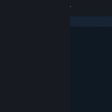
Logg inn
Butikk
Samfunn
Om
Kundestøtte
Bytt språk
Skaff deg Steam-appen på mobil
Vis skrivebordsversjon