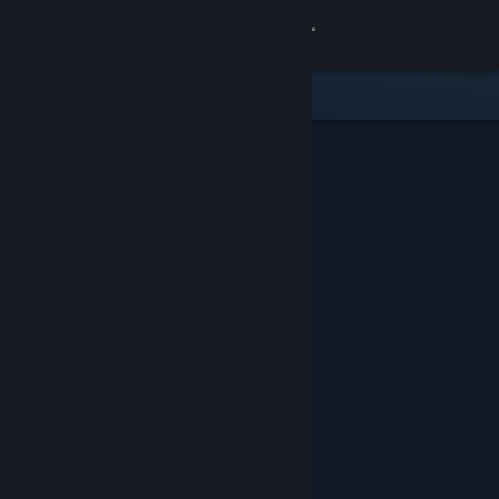
Accedi
Negozio
Comunità
Informazioni
Assistenza
Cambia la lingua
Ottieni l'app mobile di Steam
Visualizza il sito web per desktop