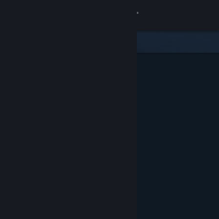
Iniciar sesión
Tienda
Comunidad
Acerca de
Soporte
Cambiar idioma
Descargar Steam Mobile
Ver versión clásica