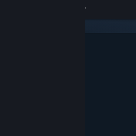
Войти
Магазин
Сообщество
Информация
Поддержка
Изменить язык
Скачать мобильное приложение Steam
Полная версия