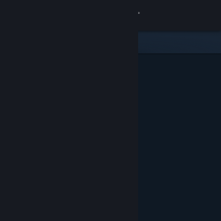
Se connecter
Magasin
Communauté
À propos
Support
Changer la langue
Télécharger l'application mobile Steam
Voir version ordi. du site