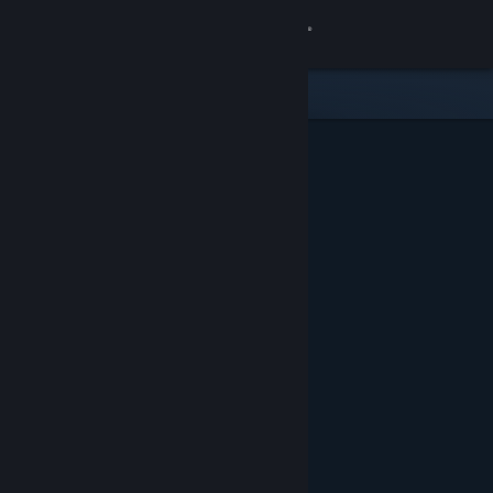
登录
商店
社区
关于
客服
更改语言
获取 Steam 手机应用
查看桌面版网站