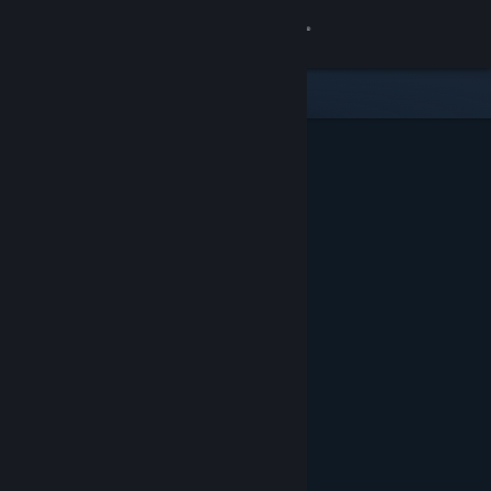
Logg inn
Butikk
Samfunn
Om
Kundestøtte
Bytt språk
Skaff deg Steam-appen på mobil
Vis skrivebordsversjon