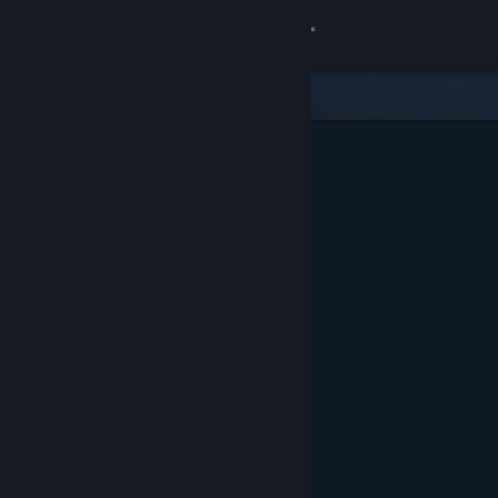
Σύνδεση
Κατάστημα
Κοινότητα
Σχετικά
Υποστήριξη
Αλλαγή γλώσσας
Αποκτήστε την εφαρμογή Steam για κινητές συσκευές
Προβολή ιστοσελίδας για υπολογιστές