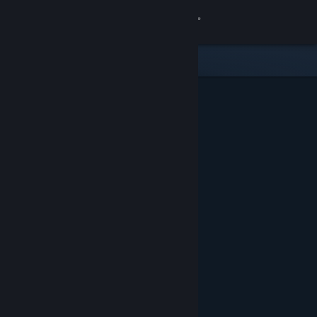
Anmelden
Shop
Community
Info
Support
Sprache ändern
Steam-Mobile-App herunterladen
Desktopversion anzeigen