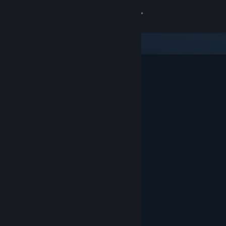
Kirjaudu sisään
Kauppa
Yhteisö
Tietoa
Tuki
Vaihda kieli
Hanki Steam-mobiilisovellus
Näytä työpöytäsivusto