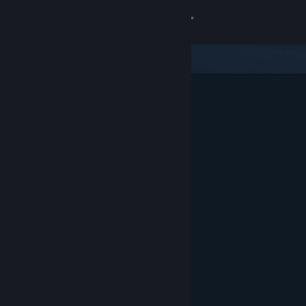
Iniciar sessão
Loja
Comunidade
Sobre
Apoio
Alterar idioma
Instala a app móvel do Steam
Ver versão para computadores