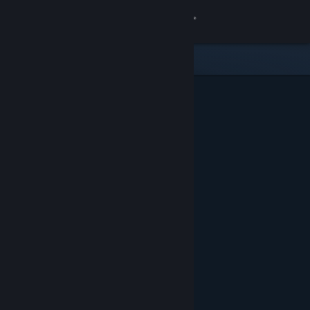
サインイン
ストア
コミュニティ
詳細
サポート
言語を変更
Steamモバイルアプリを入手
デスクトップウェブサイトを表示