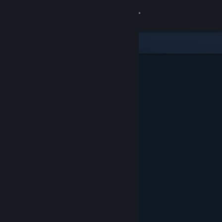
Přihlásit se
Obchod
Komunita
Informace
Podpora
Změnit jazyk
Mobilní aplikace služby Steam
Desktopová verze stránky