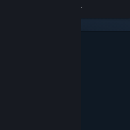
登录
商店
社区
关于
客服
更改语言
获取 Steam 手机应用
查看桌面版网站