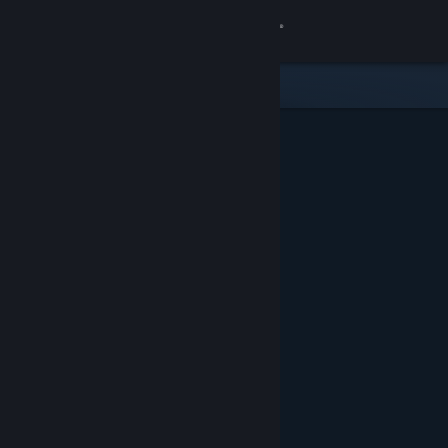
Conectează-te
Magazin
Comunitate
Despre
Asistență
Schimbă limba
Obține aplicația Steam pentru dispozitive mobile
Vezi site în versiunea pentru desktop