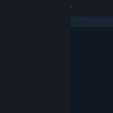
Logg inn
Butikk
Samfunn
Om
Kundestøtte
Bytt språk
Skaff deg Steam-appen på mobil
Vis skrivebordsversjon