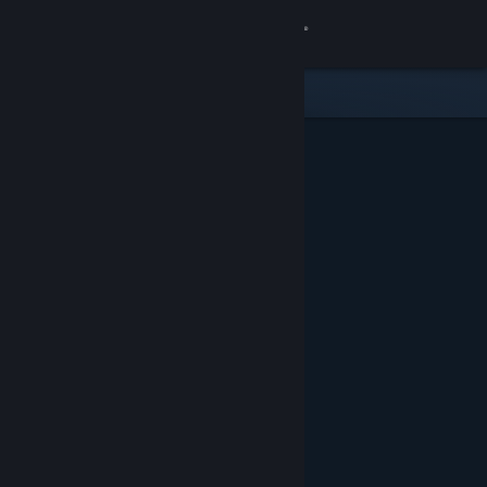
Bejelentkezés
Áruház
Közösség
Névjegy
Támogatás
Nyelvváltás
A Steam mobilalkalmazás beszerzése
Asztali weboldalra váltás