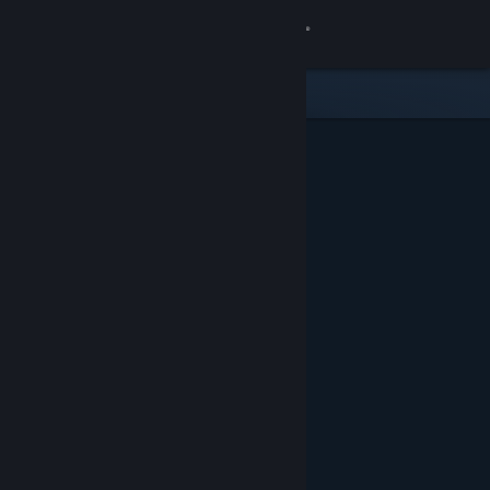
Se connecter
Magasin
Communauté
À propos
Support
Changer la langue
Télécharger l'application mobile Steam
Voir version ordi. du site